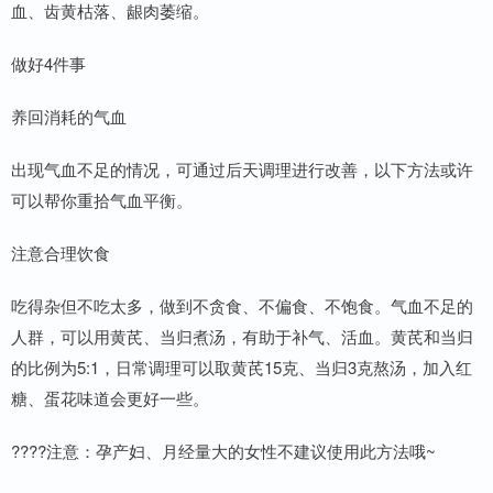
血、齿黄枯落、龈肉萎缩。
做好4件事
养回消耗的气血
出现气血不足的情况，可通过后天调理进行改善，以下方法或许
可以帮你重拾气血平衡。
注意合理饮食
吃得杂但不吃太多，做到不贪食、不偏食、不饱食。气血不足的
人群，可以用黄芪、当归煮汤，有助于补气、活血。黄芪和当归
的比例为5:1，日常调理可以取黄芪15克、当归3克熬汤，加入红
糖、蛋花味道会更好一些。
????注意：孕产妇、月经量大的女性不建议使用此方法哦~