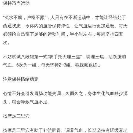
保持适当运动
“流水不腐，户枢不蠹”，人只有在不断运动中，才能让经络处于
疏通状态，令体内的血管保持弹性，让气血运行更加通畅。每天
必须给自己留下足够的运动时间，半小时左右，每周坚持四五
次。
不妨试试八段锦第一式“双手托天理三焦”，调理三焦，活跃脏腑
气血。6次为一组，每天坚持2~3组。戳视频跟练↓
注意保持情绪稳定
心情不好会引发胃肠功能失调，久而久之，身体生化气血缺少源
头，就会导致气血不足。
按摩足三里穴
按摩足三里穴有助于补益脾胃、调养气血，长期坚持有延缓衰老